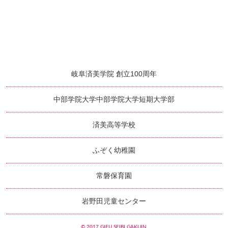
岐阜済美学院 創立100周年
中部学院大学
中部学院大学短期大学部
済美高等学校
ふぞく幼稚園
常磐保育園
岩野田児童センター
© 2017 GIFU SEIBI GAKUIN.