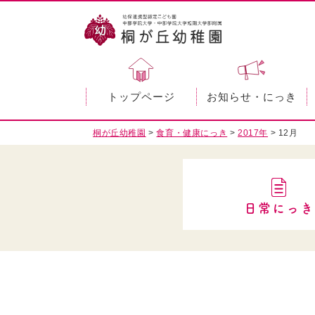
トップページ
お知らせ・にっき
桐が丘幼稚園
>
食育・健康にっき
>
2017年
>
12月
日常にっき