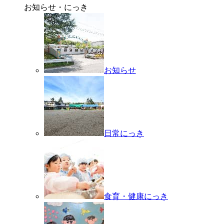
サイトマップ
お知らせ・にっき
Instagram
LINE
お知らせ
日常にっき
食育・健康にっき
TEL.