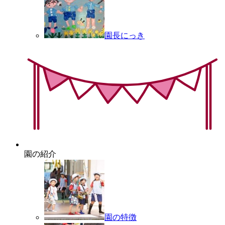
園長にっき
中部学院大学
中部学院大学短期大学部
済美高等学校
ふぞく幼稚園
園の紹介
常磐保育園
岩野田児童センター
園の特徴