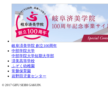
岐阜済美学院 創立100周年
中部学院大学
中部学院大学短期大学部
済美高等学校
ふぞく幼稚園
常磐保育園
岩野田児童センター
© 2017 GIFU SEIBI GAKUIN.