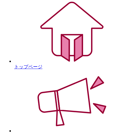
園の紹介
園の特徴
桐が丘幼稚園について
活動紹介
教育と保育
園の一日
年間スケジュール
食育について
トップページ
フォトアルバム
入園案内
募集要項
保育について
よくあるご質問
保護者さまの声
子育て支援
アクセスマップ・バスルート
書類ダウンロード
リンク