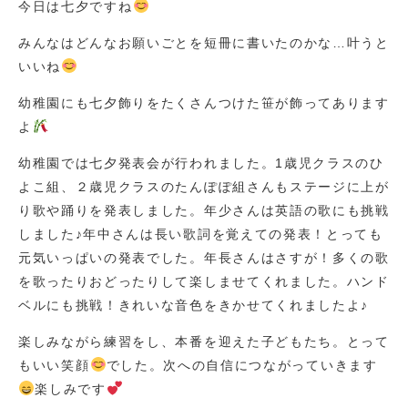
今日は七夕ですね
みんなはどんなお願いごとを短冊に書いたのかな…叶うと
いいね
幼稚園にも七夕飾りをたくさんつけた笹が飾ってあります
よ
幼稚園では七夕発表会が行われました。1歳児クラスのひ
よこ組、２歳児クラスのたんぽぽ組さんもステージに上が
り歌や踊りを発表しました。年少さんは英語の歌にも挑戦
しました♪年中さんは長い歌詞を覚えての発表！とっても
元気いっぱいの発表でした。年長さんはさすが！多くの歌
を歌ったりおどったりして楽しませてくれました。ハンド
ベルにも挑戦！きれいな音色をきかせてくれましたよ♪
楽しみながら練習をし、本番を迎えた子どもたち。とって
もいい笑顔
でした。次への自信につながっていきます
楽しみです