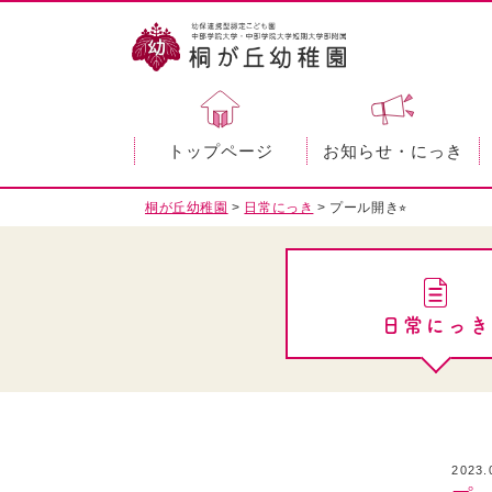
トップページ
お知らせ・にっき
桐が丘幼稚園
>
日常にっき
>
プール開き⭐︎
日常にっき
2023.