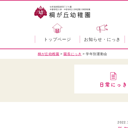
トップページ
お知らせ・にっき
桐が丘幼稚園
>
園長にっき
>
学年別運動会
日常にっき
2022.